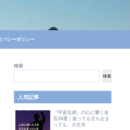
イバシーポリシー
検索
検索
人気記事
『宇宙兄弟』の心に響く名
言26選｜迷っても立ち止ま
っても、大丈夫