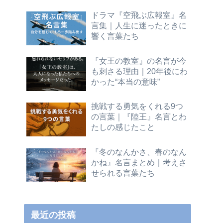
ドラマ『空飛ぶ広報室』名
言集｜人生に迷ったときに
響く言葉たち
『女王の教室』の名言が今
も刺さる理由｜20年後にわ
かった“本当の意味”
挑戦する勇気をくれる9つ
の言葉｜『陸王』名言とわ
たしの感じたこと
『冬のなんかさ、春のなん
かね』名言まとめ｜考えさ
せられる言葉たち
最近の投稿