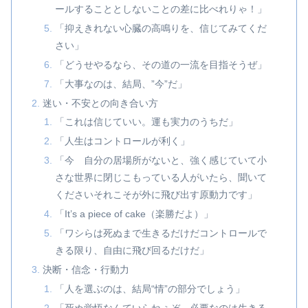
ールすることとしないことの差に比べれりゃ！」
「抑えきれない心臓の高鳴りを、信じてみてくだ
さい」
「どうせやるなら、その道の一流を目指そうぜ」
「大事なのは、結局、”今”だ」
迷い・不安との向き合い方
「これは信じていい。運も実力のうちだ」
「人生はコントロールが利く」
「今 自分の居場所がないと、強く感じていて小
さな世界に閉じこもっている人がいたら、聞いて
くださいそれこそが外に飛び出す原動力です」
「It’s a piece of cake（楽勝だよ）」
「ワシらは死ぬまで生きるだけだコントロールで
きる限り、自由に飛び回るだけだ」
決断・信念・行動力
「人を選ぶのは、結局“情”の部分でしょう」
「死ぬ覚悟なんていらねぇぞ、必要なのは生きる