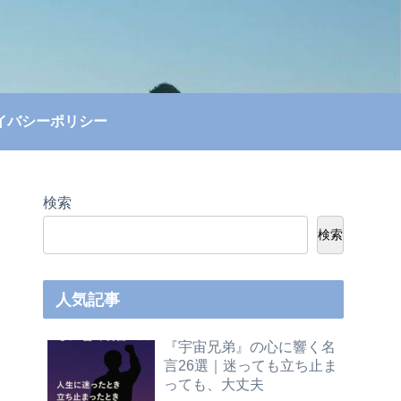
イバシーポリシー
検索
検索
人気記事
『宇宙兄弟』の心に響く名
言26選｜迷っても立ち止ま
っても、大丈夫