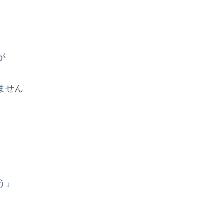
が
ません
う」