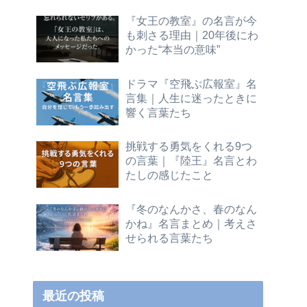
『女王の教室』の名言が今
も刺さる理由｜20年後にわ
かった“本当の意味”
ドラマ『空飛ぶ広報室』名
言集｜人生に迷ったときに
響く言葉たち
挑戦する勇気をくれる9つ
の言葉｜『陸王』名言とわ
たしの感じたこと
『冬のなんかさ、春のなん
かね』名言まとめ｜考えさ
せられる言葉たち
最近の投稿